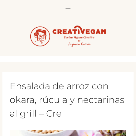
Saltar
al
contenido
Ensalada de arroz con
okara, rúcula y nectarinas
al grill – Cre