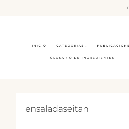
Saltar
al
contenido
INICIO
CATEGORÍAS
PUBLICACION
GLOSARIO DE INGREDIENTES
ensaladaseitan