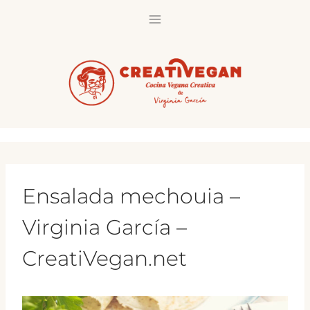
Saltar
al
contenido
Ensalada mechouia –
Virginia García –
CreatiVegan.net