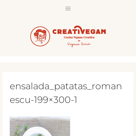
Saltar
al
contenido
ensalada_patatas_roman
escu-199×300-1