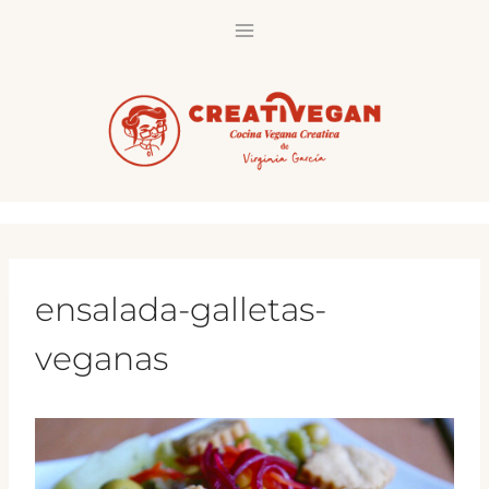
Saltar
al
contenido
ensalada-galletas-
veganas