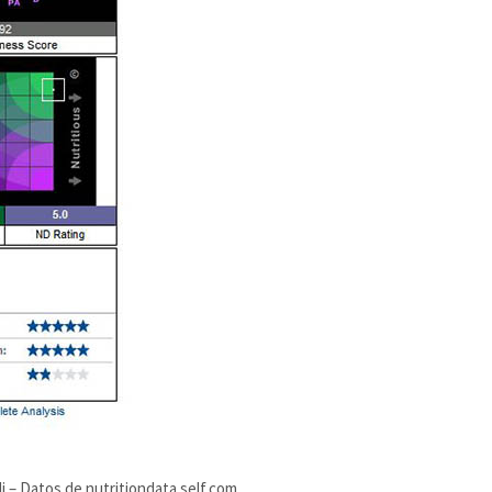
oli – Datos de nutritiondata.self.com