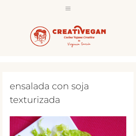
Saltar
al
contenido
ensalada con soja
texturizada