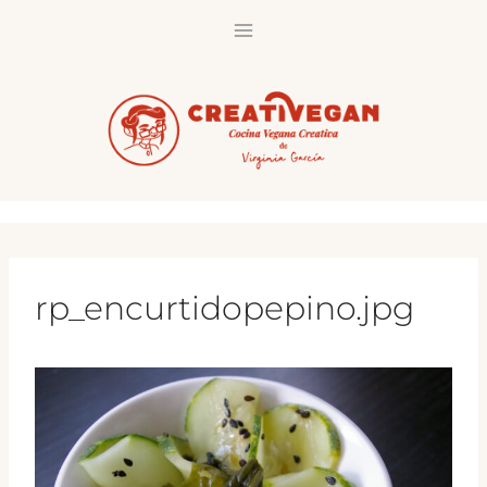
Saltar
al
contenido
rp_encurtidopepino.jpg