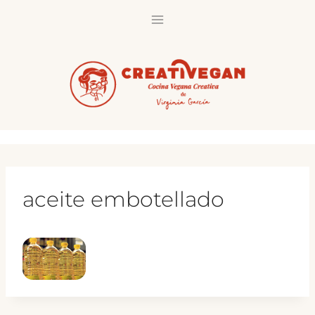
Saltar
al
contenido
aceite embotellado