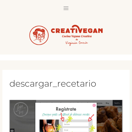
Saltar
al
contenido
descargar_recetario