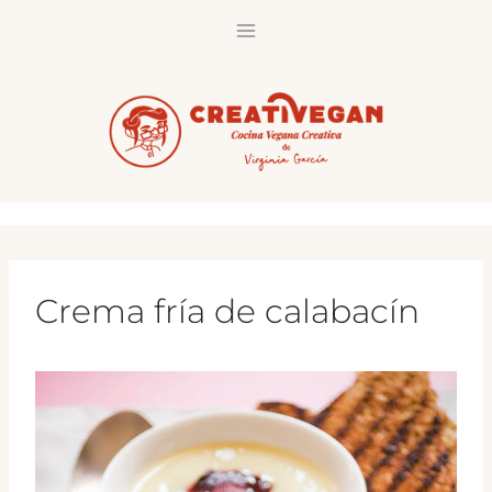
Saltar
al
contenido
Crema fría de calabacín