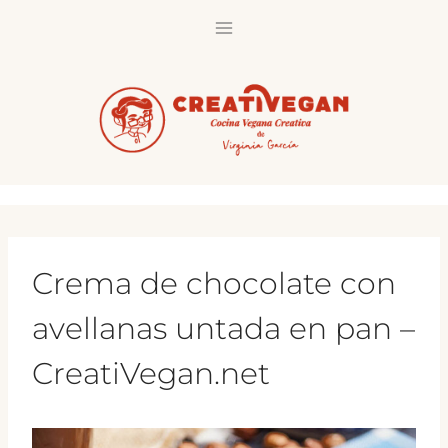
Saltar
al
contenido
Crema de chocolate con
avellanas untada en pan –
CreatiVegan.net