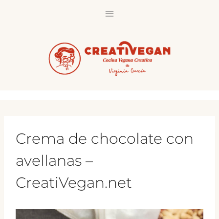
Saltar
al
contenido
Crema de chocolate con
avellanas –
CreatiVegan.net