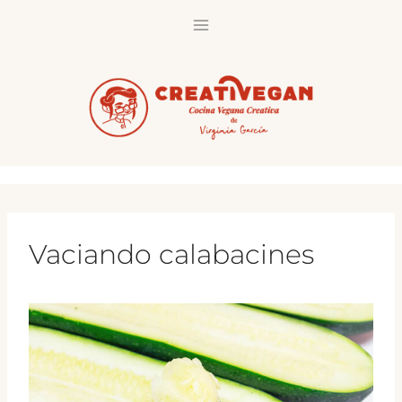
Saltar
al
contenido
Vaciando calabacines