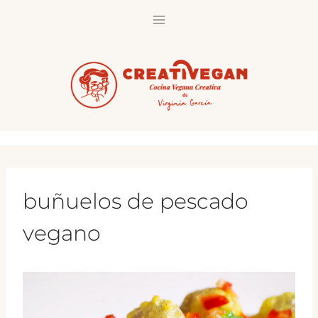
Saltar
al
contenido
buñuelos de pescado
vegano