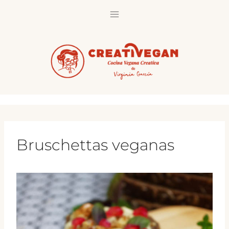
Saltar
al
contenido
Bruschettas veganas