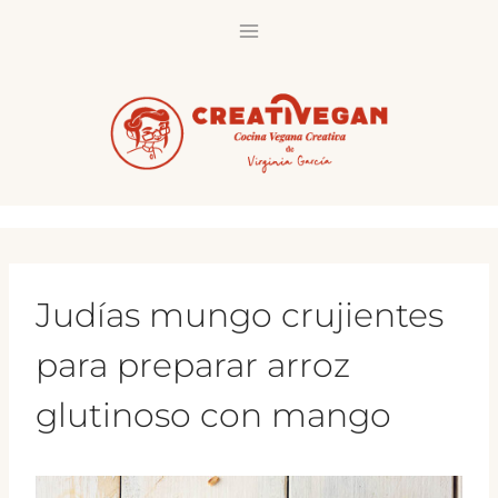
Saltar
al
contenido
Judías mungo crujientes
para preparar arroz
glutinoso con mango