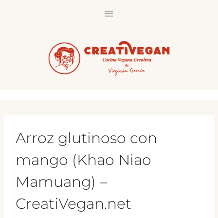
Saltar
al
contenido
Arroz glutinoso con
mango (Khao Niao
Mamuang) –
CreatiVegan.net