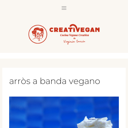
Saltar
al
contenido
arròs a banda vegano