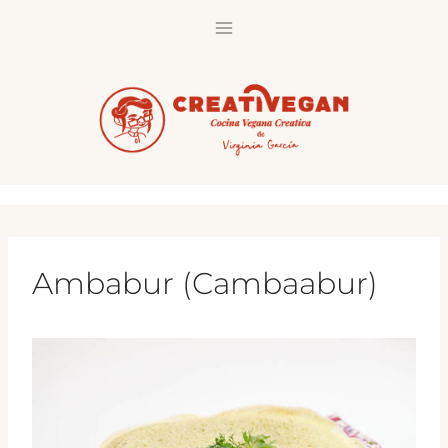
Saltar
al
contenido
Ambabur (Cambaabur)