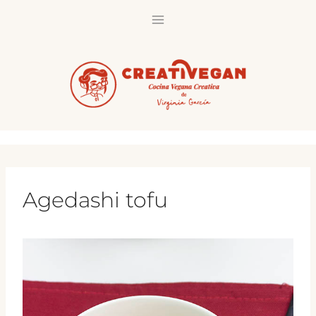
Saltar
al
contenido
Agedashi tofu