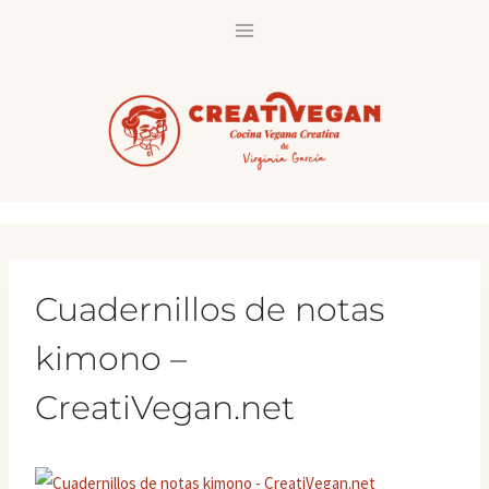
Saltar
al
contenido
Cuadernillos de notas
kimono –
CreatiVegan.net