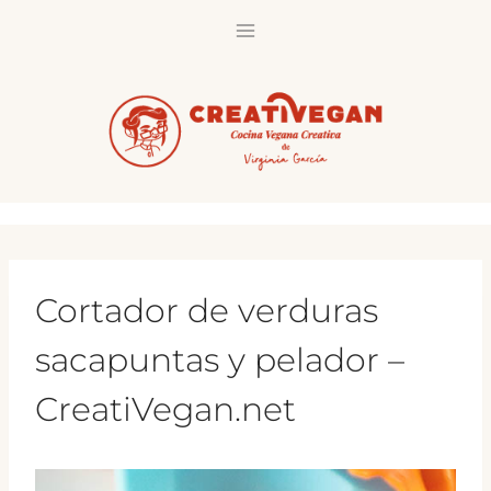
Saltar
al
contenido
Cortador de verduras
sacapuntas y pelador –
CreatiVegan.net