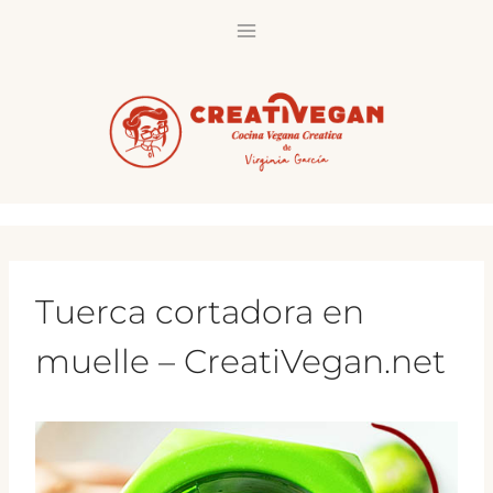
Saltar
al
contenido
Tuerca cortadora en
muelle – CreatiVegan.net