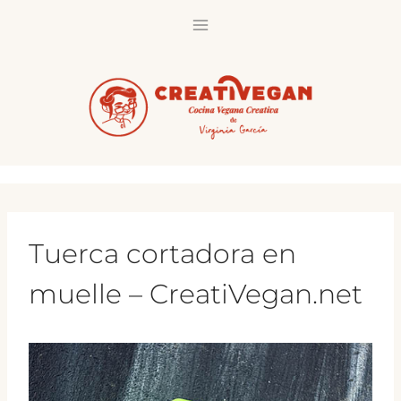
Saltar
al
contenido
Tuerca cortadora en
muelle – CreatiVegan.net