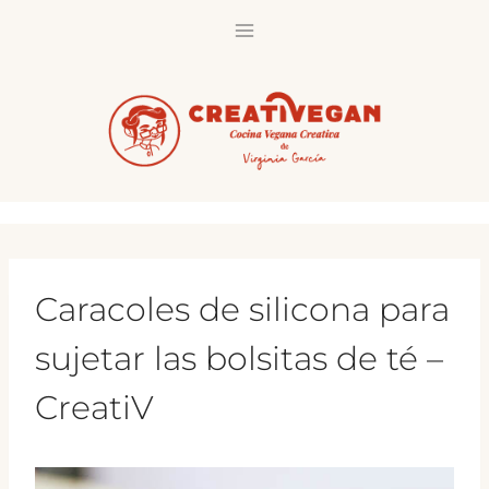
Saltar
al
contenido
Caracoles de silicona para
sujetar las bolsitas de té –
CreatiV