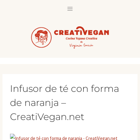
Saltar
al
contenido
Infusor de té con forma
de naranja –
CreatiVegan.net