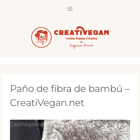
Saltar
al
contenido
Paño de fibra de bambú –
CreatiVegan.net