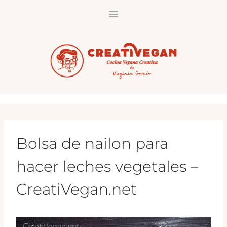
Saltar
al
contenido
Bolsa de nailon para
hacer leches vegetales –
CreatiVegan.net