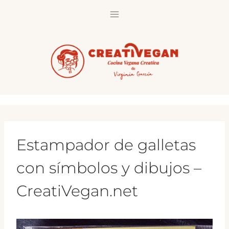
Saltar
al
contenido
Estampador de galletas
con símbolos y dibujos –
CreatiVegan.net