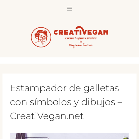
Saltar
al
contenido
Estampador de galletas
con símbolos y dibujos –
CreatiVegan.net