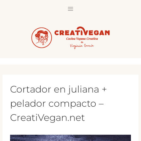
Saltar
al
contenido
Cortador en juliana +
pelador compacto –
CreatiVegan.net