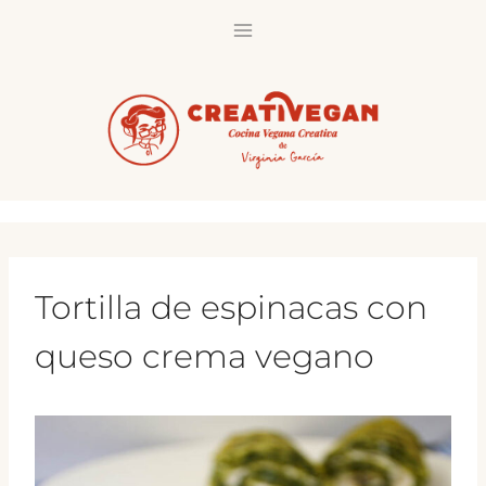
Saltar
al
contenido
Tortilla de espinacas con
queso crema vegano