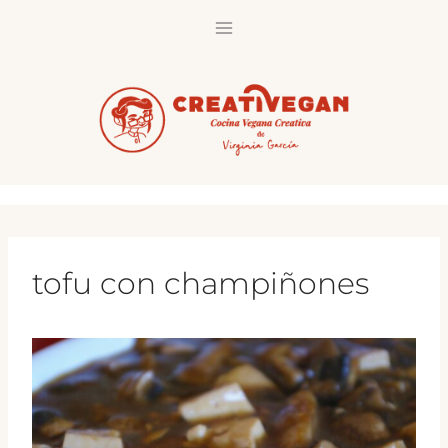
Saltar
al
contenido
tofu con champiñones