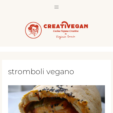
Saltar
al
contenido
stromboli vegano