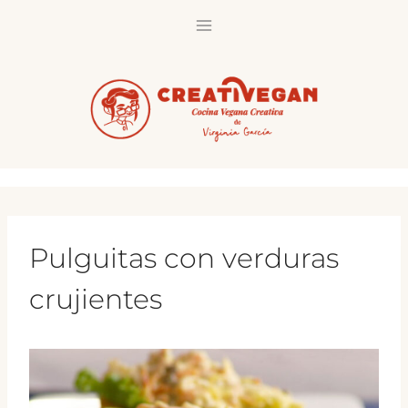
Saltar
al
contenido
Pulguitas con verduras
crujientes