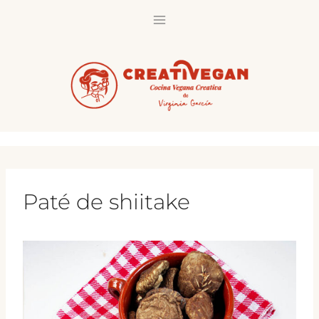
Saltar
al
contenido
Paté de shiitake