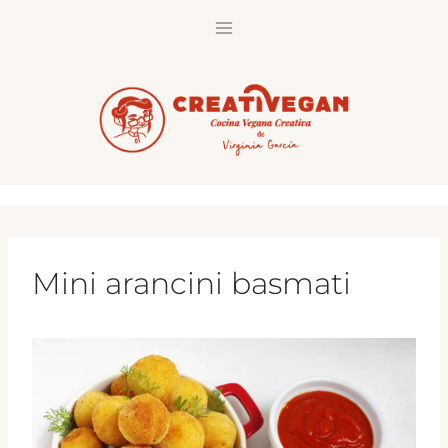
Saltar
al
contenido
Mini arancini basmati