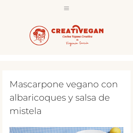
Saltar
al
contenido
Mascarpone vegano con
albaricoques y salsa de
mistela