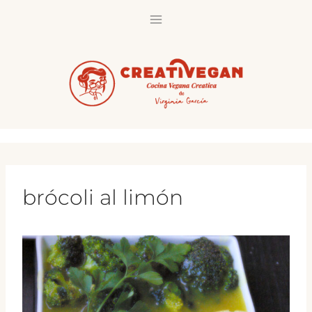
Saltar
al
contenido
brócoli al limón