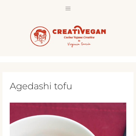
Saltar
al
contenido
Agedashi tofu