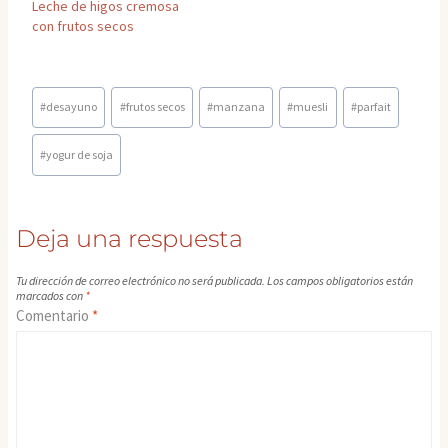
Leche de higos cremosa
con frutos secos
Etiquetas
#
desayuno
#
frutos secos
#
manzana
#
muesli
#
parfait
de
la
#
yogur de soja
entrada:
Deja una respuesta
Tu dirección de correo electrónico no será publicada.
Los campos obligatorios están
marcados con
*
Comentario
*