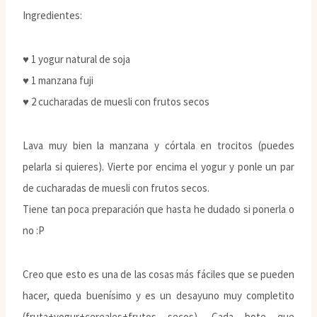
Ingredientes:
♥ 1 yogur natural de soja
♥ 1 manzana fuji
♥ 2 cucharadas de muesli con frutos secos
Lava muy bien la manzana y córtala en trocitos (puedes
pelarla si quieres). Vierte por encima el yogur y ponle un par
de cucharadas de muesli con frutos secos.
Tiene tan poca preparación que hasta he dudado si ponerla o
no :P
Creo que esto es una de las cosas más fáciles que se pueden
hacer, queda buenísimo y es un desayuno muy completito
(fruta+yogur+cereales+frutos secos). Cada bote que