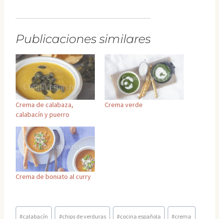
Publicaciones similares
Crema de calabaza,
Crema verde
calabacín y puerro
Crema de boniato al curry
Etiquetas
#
calabacín
#
chips de verduras
#
cocina española
#
crema