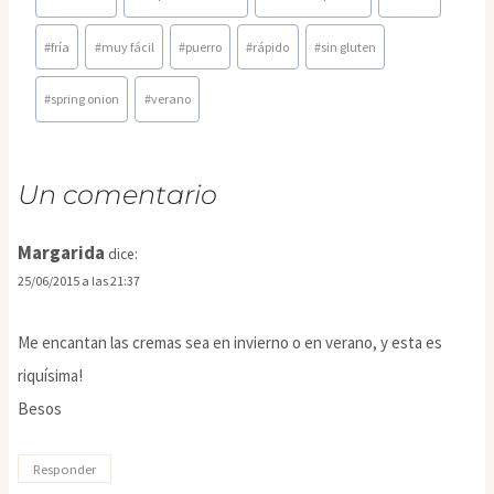
de
la
#
fría
#
muy fácil
#
puerro
#
rápido
#
sin gluten
entrada:
#
spring onion
#
verano
Un comentario
Margarida
dice:
25/06/2015 a las 21:37
Me encantan las cremas sea en invierno o en verano, y esta es
riquísima!
Besos
Responder